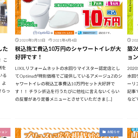
2020年3月10日
2021年4月4日
20
した
税込施工費込10万円のシャワートイレが大
築2
好評です！
ョ
 こ
例を
LIXILリフォームネットの水回りマイスター認定店とし
20
いる
てOptimaが特別価格でご提供しているアメージュZのシ
水回
、よ
ャワートイレの税込工事費込10万円セット大好評で
ーリ
さらっ
す！！ チラシ折込を行うたびに他社に言えないくらい
記事
の反響があり定番メニューとさせていただきま […]
など
ション
お知らせ