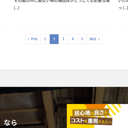
その壁の中に筋交い等の構造体がどうしても必要な場
いた
[…]
っ […
Prev
1
2
3
4
5
Next
」なら