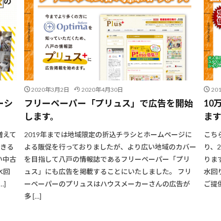
2020年3月2日
2020年4月30日
20
ーシ
フリーペーパー「プリュス」で広告を開始
10
します。
ま
増えて
2019年までは地域限定の折込チラシとホームページに
こち
できる
よる販促を行っておりましたが、より広い地域のカバー
り、
い中古
を目指して八戸の情報誌であるフリーペーパー「プリ
りま
水回
ュス」にも広告を掲載することにいたしました。 フリ
水回
]
ーペーパーのプリュスはハウスメーカーさんの広告が
ご提
多 […]