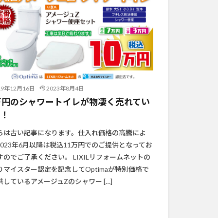
19年12月16日
2023年8月4日
万円のシャワートイレが物凄く売れてい
す！
らは古い記事になります。仕入れ価格の高騰によ
2023年6月以降は税込11万円でのご提供となってお
すのでご了承ください。 LIXILリフォームネットの
りマイスター認定を記念してOptimaが特別価格で
供しているアメージュZのシャワー […]