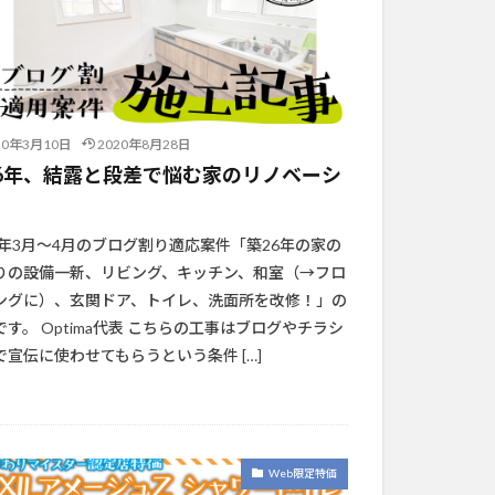
20年3月10日
2020年8月28日
6年、結露と段差で悩む家のリノベーシ
ン
20年3月～4月のブログ割り適応案件「築26年の家の
りの設備一新、リビング、キッチン、和室（→フロ
ングに）、玄関ドア、トイレ、洗面所を改修！」の
です。 Optima代表 こちらの工事はブログやチラシ
で宣伝に使わせてもらうという条件 […]
Web限定特価