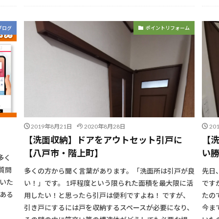
ブログ
ポイントリフォーム
2019年8月21日
2020年8月28日
20
【洗面収納】ドアをアウトセット引戸に
【
【八戸市・階上町】
い勝
多く
質問
多くの方から聞く言葉があります。「洗面所は引戸が良
先日
入いた
い！」です。 1坪程度という限られた面積を最大限に活
です
がある
用したい！と思ったら引戸は便利ですよね！ ですが、
たの
引き戸にするには戸を収納するスペースが必要になり、
今ま