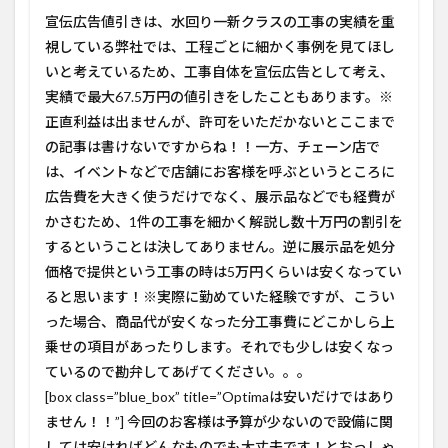
宣伝広告値引きは、水回り一新クラスの工事の実績を重
視している弊社では、工程ごとに細かく事例を見てほし
いと考えているため、工事自体を宣伝広告として考え、
実績で最大67.5万円の値引きをしたこともあります。※
正直利益は出ませんが、許可をいただかないとここまで
の記事は書けないですからね！！
一方、チェーン店で
は、イベントなどで店舗にお客様を呼ぶというところに
広告費を大きく使うだけでなく、展示品などでも経費が
かさむため、1件の工事を細かく解説し数十万円の割引を
するということは決してありません。逆に展示品を処分
価格で提供という工事の時は5万円くらいは安くなってい
ると思います！※実際に勤めていた経験ですが、こうい
った場合、商品代が安くなった分工事費にどこかしら上
乗せの項目があったりします。それでも少しは安くなっ
ているので勘弁してあげてください。。。
[box class=”blue_box” title=”Optimaは安いだけではあり
ません！！”] 今回のお客様は予算が少ないので設備に関
しては安ければどんなものでも大丈夫です！とおっしゃ