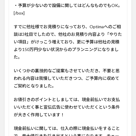
・予算が少ないので設備に関してはどんなものでもOK。
[/box]
すでに他社様でお見積りになっており、Optimaへのご相
談は3社目でしたので、
他社のお見積り内容より「やりた
い項目」がけっこう増え
ており、更に
予算は他社の見積
より150万円少ない
状況からのプランニングになりまし
た。
いくつかの裏技的なご提案もさせていただき、不要と思
われる内容は我慢していただきつつ、ご予算内に収めて
ご契約となりました。
お値引きのポイントとしましては、
現金前払いでお支払
いいただく事
と
宣伝広告に使わせていただく
という条件
が大きく作用しています！
現金前払いに関しては、
仕入の際に現金払いをすること
で、最大値引きを引き出す
という事になります。チェー