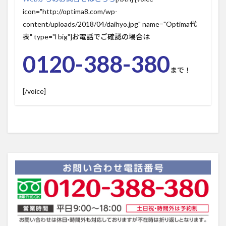
icon="http://optima8.com/wp-
content/uploads/2018/04/daihyo.jpg" name="Optima代
表" type="l big"]お電話でご確認の場合は
0120-388-380
まで！
[/voice]