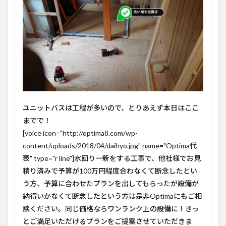
ユニットバスは工程が多いので、とりあえず本日はここ
までで！
[voice icon="http://optima8.com/wp-
content/uploads/2018/04/daihyo.jpg" name="Optima代
表" type="r line"]水回り一新をする工事で、他社様でお見
積り済みで予算が100万円程度合わなくて断念したとい
う方、予算に合わせたプランを出してもらったが設備が
納得いかなくて断念したという方は是非Optimaにもご相
談ください。同じ価格ならワンランク上の設備に！きっ
とご満足いただけるプランをご提案させていただきま