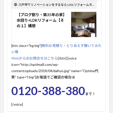
八戸市でリノベーションをするなら LIXILリフォームネット Optima Reform！
【ブログ割り・築35年の家】
水回り+LDKリフォーム【そ
の１】構想
[btn class="bg big"]
無料お見積り・とりあえず聞いてみた
い等
Webからのお問合せはこちら
[/btn] [voice
icon="http://optima8.com/wp-
content/uploads/2018/04/daihyo.jpg" name="Optima代
表" type="l big"]お電話でご確認の場合は
0120-388-380
まで！
[/voice]