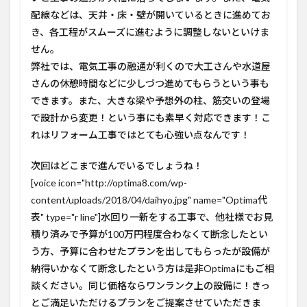
配線などは、天井・床・壁が開いているときに進めてお
き、各工程がスムーズに進むように調整しないといけま
せん。
弊社では、電気工事の融通が利くので大工さんや水道屋
さんの休憩時間などに少しづつ進めてもらうという事も
できます。また、大きな梁や予想外の柱、筋交いの登場
で設計から変更！という事にも素早く対応できます！こ
れはリフォーム工事ではとても心強い点なんです！
次回はどこまで進んでいるでしょうね！
[voice icon="http://optima8.com/wp-
content/uploads/2018/04/daihyo.jpg" name="Optima代
表" type="r line"]水回り一新をする工事で、他社様でお見
積り済みで予算が100万円程度合わなくて断念したとい
う方、予算に合わせたプランを出してもらったが設備が
納得いかなくて断念したという方は是非Optimaにもご相
談ください。同じ価格ならワンランク上の設備に！きっ
とご満足いただけるプランをご提案させていただきま