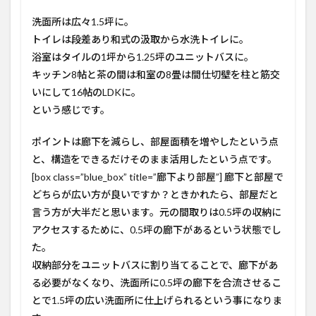
洗面所は広々1.5坪に。
トイレは段差あり和式の汲取から水洗トイレに。
浴室はタイルの1坪から1.25坪のユニットバスに。
キッチン8帖と茶の間は和室の8畳は間仕切壁を柱と筋交
いにして16帖のLDKに。
という感じです。
ポイントは
廊下を減らし、部屋面積を増やした
という点
と、
構造をできるだけそのまま活用した
という点です。
[box class=”blue_box” title=”廊下より部屋”] 廊下と部屋で
どちらが広い方が良いですか？ときかれたら、部屋だと
言う方が大半だと思います。元の間取りは0.5坪の収納に
アクセスするために、0.5坪の廊下があるという状態でし
た。
収納部分をユニットバスに割り当てることで、廊下があ
る必要がなくなり、洗面所に0.5坪の廊下を合流させるこ
とで1.5坪の広い洗面所に仕上げられるという事になりま