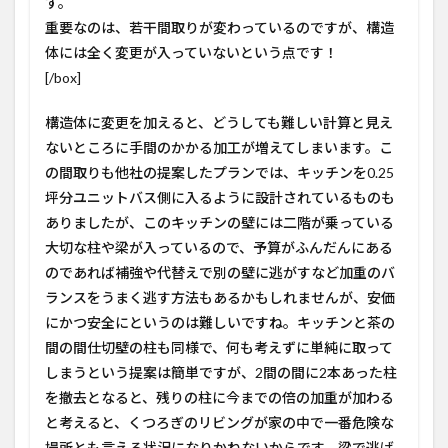
す。
重要なのは、若干間取りが変わっているのですが、構造
体には全く変更が入っていないという点です！
[/box]
構造体に変更を加えると、どうしても難しい計算と見え
ないところに手間のかかる加工が増えてしまいます。こ
の間取りも他社の提案したプランでは、キッチンを0.25
坪分ユニットバス側に入るように設計されているものも
ありましたが、このキッチンの壁には二階が乗っている
大切な柱や梁が入っているので、予算がふんだんにある
のであれば補強や代替えで別の壁に逃がすなど加重のバ
ランスをうまく逃す方法もあるかもしれませんが、安価
にかつ安全にというのは難しいですね。キッチンと茶の
間の間仕切壁の柱も同様で、何も考えずに単純に取って
しまうという提案は簡単ですが、2間の間に2本あった柱
を撤去となると、残りの柱に今までの倍の加重が加わる
と考えると、くつろぎのリビングが家の中で一番危険な
場所とも言える状況になりかねないからです。梁で逃げ