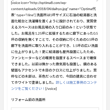
[voice icon=”http://optima8.com/wp-
content/uploads/2018/04/daihyo.jpg” name=”Optima代
表” type=”l line”] 洗面所は1坪サイズに石油の給湯器と洗
面化粧台と洗濯機を置くように設計されており、実質使
えるスペースはお風呂場の入り口前のみ！という状態で
した。お風呂を1.25坪に拡張するために廊下にあった0.5
坪の収納を無くすことで、その収納に行くための0.5坪の
廊下を洗面所に取り入れることができ、1.5坪の広い洗面
に仕上がりました！更に給湯器も屋外設置にしたため、
ファンヒーターなどの暖房を設置するスペースまで確保
できました。以前は無かった換気扇も設置し、鏡のある
壁面もアクセントで木目のクロスに仕上がりました。窓
枠などの木部は、茶色だったので、今回の建具に合わせ
てホワイトで塗装しました。
詳しくは施工事例のコンテ
ンツをご覧ください！
[/voice]
リフォーム前の洗面所