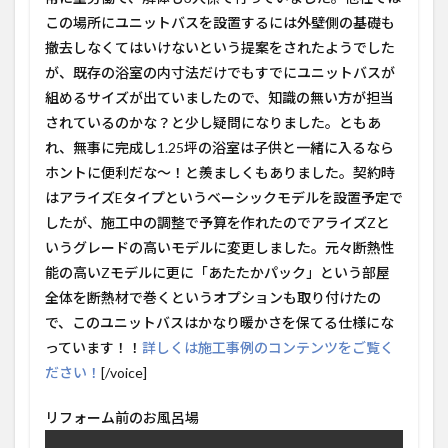
この場所にユニットバスを設置するには外壁側の基礎も
撤去しなくてはいけないという提案をされたようでした
が、既存の浴室の内寸法だけでもすでにユニットバスが
組めるサイズが出ていましたので、知識の無い方が担当
されているのかな？と少し疑問になりました。ともあ
れ、無事に完成し1.25坪の浴室は子供と一緒に入るなら
ホントに便利だな～！と羨ましくもありました。契約時
はアライズEタイプというベーシックモデルを設置予定で
したが、施工中の調整で予算を作れたのでアライズZと
いうグレードの高いモデルに変更しました。元々断熱性
能の高いZモデルに更に「あたたかパック」という部屋
全体を断熱材で巻くというオプションも取り付けたの
で、このユニットバスはかなり暖かさを保てる仕様にな
っています！！
詳しくは施工事例のコンテンツをご覧く
ださい！
[/voice]
リフォーム前のお風呂場