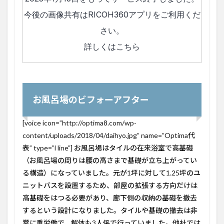
お風呂場のビフォーアフター
[voice icon=”http://optima8.com/wp-
content/uploads/2018/04/daihyo.jpg” name=”Optima代
表” type=”l line”] お風呂場はタイルの在来浴室で高基礎
（お風呂場の周りは腰の高さまで基礎が立ち上がってい
る構造）になっていました。元が1坪に対して1.25坪のユ
ニットバスを設置するため、部屋の拡張する方向だけは
高基礎をはつる必要があり、廊下側の収納の基礎を撤去
するという設計になりました。タイルや基礎の撤去は非
常に重労働で、解体も3人係で行っていました。他社では