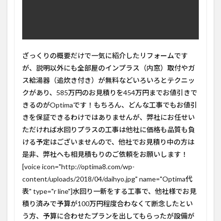
ざっくりの概要だけで一気に紹介したリフォームです
が、説明以外にも全部屋のインプラス（内窓）取付やガ
ス給湯器（追炊き付き）が無料などいろいろとテクニッ
クがあり、585万円のお見積りを454万円までお値引きで
きるのがOptimaです！もちろん、どんな工事でもお値引
きを保証できるわけではありませんが、弊社にお任せい
ただければ水回りプラスの工事は他社に価格も品質も負
ける予定はございませんので、他社でお見積り中の方は
是非、弊社へも相見積もりのご依頼をお願いします！
[voice icon="http://optima8.com/wp-
content/uploads/2018/04/daihyo.jpg" name="Optima代
表" type="r line"]水回り一新をする工事で、他社様でお見
積り済みで予算が100万円程度合わなくて断念したとい
う方、予算に合わせたプランを出してもらったが設備が