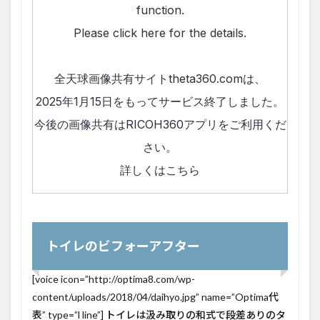
トイレのビフォーアフター
[voice icon=”http://optima8.com/wp-
content/uploads/2018/04/daihyo.jpg” name=”Optima代
表” type=”l line”] トイレは汲み取りの和式で段差ありのタ