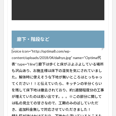
廊下・階段など
[voice icon=”http://optima8.com/wp-
content/uploads/2018/04/daihyo.jpg” name=”Optima代
表” type=”l line”] 廊下は歩くと床がぶよぶよしている場所
も沢山あり、お施主様は床下の湿気を気にされていまし
た。解体時に使えそうな下地が無いところはとっちゃっ
てください！！と伝えていたら、キッチンの半分くらい
を残して床下地は撤去されており、約1週間程度分の工事
が増えていたのは思い出です。。。※この部分に関して
は私の見立ての甘さなので、工期のみのばしていただ
き、追加料金無しで対応させていただきました！
壁も釘が抜けかけており、下地から浮いているところも