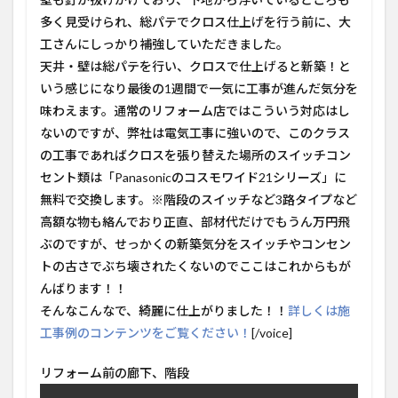
多く見受けられ、総パテでクロス仕上げを行う前に、大
工さんにしっかり補強していただきました。
天井・壁は総パテを行い、クロスで仕上げると新築！と
いう感じになり最後の1週間で一気に工事が進んだ気分を
味わえます。通常のリフォーム店ではこういう対応はし
ないのですが、弊社は電気工事に強いので、このクラス
の工事であればクロスを張り替えた場所のスイッチコン
セント類は「Panasonicのコスモワイド21シリーズ」に
無料で交換します。※階段のスイッチなど3路タイプなど
高額な物も絡んでおり正直、部材代だけでもうん万円飛
ぶのですが、せっかくの新築気分をスイッチやコンセン
トの古さでぶち壊されたくないのでここはこれからもが
んばります！！
そんなこんなで、綺麗に仕上がりました！！
詳しくは施
工事例のコンテンツをご覧ください！
[/voice]
リフォーム前の廊下、階段