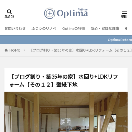
お問い合わせ
ふつうのリノベ
Optimaの特徴
安心・安価な理由
予算
Optima Reform について
HOME
【ブログ割り・築35年の家】水回り+LDKリフォーム【その１２
【ブログ割り・築35年の家】水回り+LDKリフ
ォーム【その１２】壁紙下地