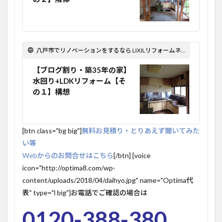
八戸市でリノベーションをするなら LIXILリフォームネット Optima Reform！
【ブログ割り・築35年の家】
水回り+LDKリフォーム【そ
の１】構想
[btn class="bg big"]
無料お見積り・とりあえず聞いてみた
い等
Webからのお問合せはこちら
[/btn] [voice
icon="http://optima8.com/wp-
content/uploads/2018/04/daihyo.jpg" name="Optima代
表" type="l big"]お電話でご確認の場合は
0120-388-380